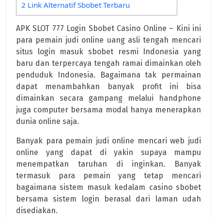
2
Link Alternatif Sbobet Terbaru
APK SLOT 777 Login Sbobet Casino Online – Kini ini
para pemain judi online uang asli tengah mencari
situs login masuk sbobet resmi Indonesia yang
baru dan terpercaya tengah ramai dimainkan oleh
penduduk Indonesia. Bagaimana tak permainan
dapat menambahkan banyak profit ini bisa
dimainkan secara gampang melalui handphone
juga computer bersama modal hanya menerapkan
dunia online saja.
Banyak para pemain judi online mencari web judi
online yang dapat di yakin supaya mampu
menempatkan taruhan di inginkan. Banyak
termasuk para pemain yang tetap mencari
bagaimana sistem masuk kedalam casino sbobet
bersama sistem login berasal dari laman udah
disediakan.