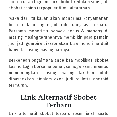
sodara udah login masuk sbobet kedalam situs judi
sbobet casino terpopuler & mulai taruhan.
Maka dari itu kalian akan menerima kenyamanan
besar didalam agen judi rolet uang asli terbaru.
Bersama menerima banyak bonus & menang di
masing masing taruhannya membikin para pemain
judi jadi gembira dikarenakan bisa menerima duit
banyak masing masing harinya.
Berkenaan bagaimana anda bsa mobilisasi sbobet
kasino Login bersama benar, semoga kamu mampu
memenangkan masing masing taruhan udah
dipasangkan didalam agen judi roulette android
termurah.
Link Alternatif Sbobet
Terbaru
Link alternatif sbobet terbaru resmi ialah suatu