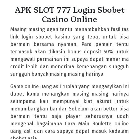
APK SLOT 777 Login Sbobet
Casino Online
Masing masing agen tentu menambahkan fasilitas
link login sbobet kasino yang tepat untuk bisa
bermain bersama nyaman. Para pemain tentu
termasuk akan dikasih bonus deposit 50% untuk
mengawali permainan ini supaya dapat menerima
credit lebih dan menerima kemenangan sungguh
sungguh banyak masing masing harinya.
Game online uang asli rupiah yang mengasyikan ini
dapet kamu menangkan masing masing harinya
seumpama kau mempunyai kiat akurat untuk
menumbangkan bandar. Sebelum akan bettor bisa
bermain tentu saja player seharusnya udah
mengenal bagaimana Cara Main Roulette online
uang asli dan cara supaya dapat masuk kedalam
sbobet asia.