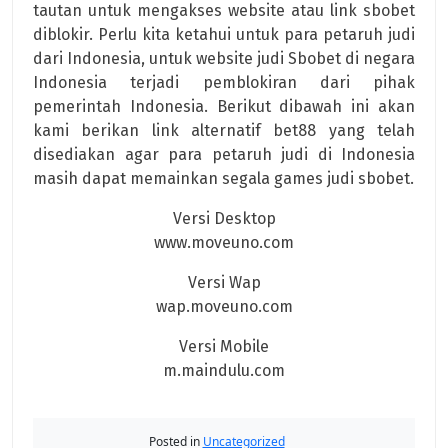
tautan untuk mengakses website atau link sbobet
diblokir. Perlu kita ketahui untuk para petaruh judi
dari Indonesia, untuk website judi Sbobet di negara
Indonesia terjadi pemblokiran dari pihak
pemerintah Indonesia. Berikut dibawah ini akan
kami berikan link alternatif bet88 yang telah
disediakan agar para petaruh judi di Indonesia
masih dapat memainkan segala games judi sbobet.
Versi Desktop
www.moveuno.com
Versi Wap
wap.moveuno.com
Versi Mobile
m.maindulu.com
Posted in
Uncategorized