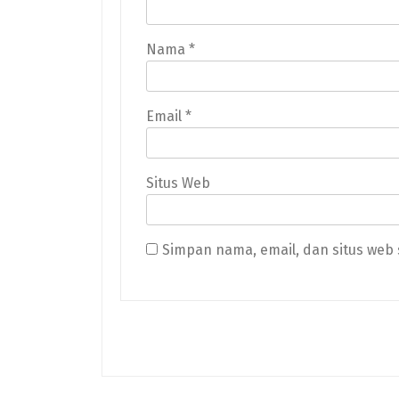
Nama
*
Email
*
Situs Web
Simpan nama, email, dan situs web