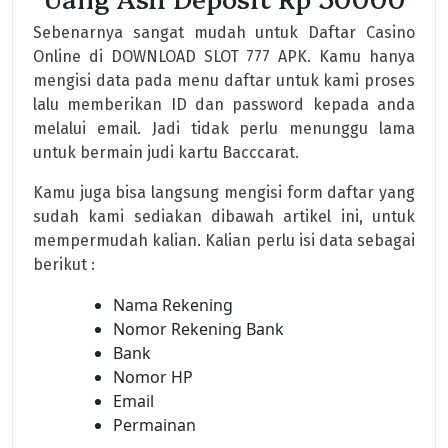
Sebenarnya sangat mudah untuk Daftar Casino
Online di DOWNLOAD SLOT 777 APK. Kamu hanya
mengisi data pada menu daftar untuk kami proses
lalu memberikan ID dan password kepada anda
melalui email. Jadi tidak perlu menunggu lama
untuk bermain judi kartu Bacccarat.
Kamu juga bisa langsung mengisi form daftar yang
sudah kami sediakan dibawah artikel ini, untuk
mempermudah kalian. Kalian perlu isi data sebagai
berikut :
Nama Rekening
Nomor Rekening Bank
Bank
Nomor HP
Email
Permainan