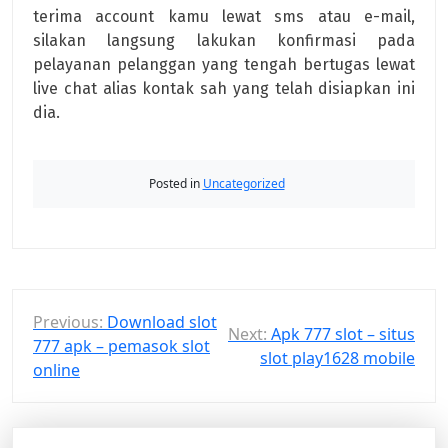
terima account kamu lewat sms atau e-mail,
silakan langsung lakukan konfirmasi pada
pelayanan pelanggan yang tengah bertugas lewat
live chat alias kontak sah yang telah disiapkan ini
dia.
Posted in
Uncategorized
N
Previous:
Download slot
Next:
Apk 777 slot – situs
777 apk – pemasok slot
a
slot play1628 mobile
online
v
i
g