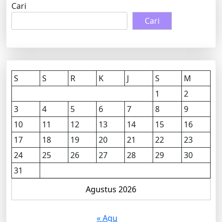
Cari
a
Cari
s
i
p
o
S
S
R
K
J
S
M
s
1
2
3
4
5
6
7
8
9
10
11
12
13
14
15
16
17
18
19
20
21
22
23
24
25
26
27
28
29
30
31
Agustus 2026
« Agu