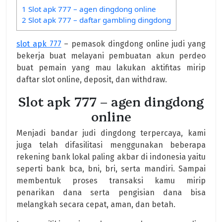
1
Slot apk 777 – agen dingdong online
2
Slot apk 777 – daftar gambling dingdong
slot apk 777
– pemasok dingdong online judi yang
bekerja buat melayani pembuatan akun perdeo
buat pemain yang mau lakukan aktifitas mirip
daftar slot online, deposit, dan withdraw.
Slot apk 777 – agen dingdong
online
Menjadi bandar judi dingdong terpercaya, kami
juga telah difasilitasi menggunakan beberapa
rekening bank lokal paling akbar di indonesia yaitu
seperti bank bca, bni, bri, serta mandiri. Sampai
membentuk proses transaksi kamu mirip
penarikan dana serta pengisian dana bisa
melangkah secara cepat, aman, dan betah.