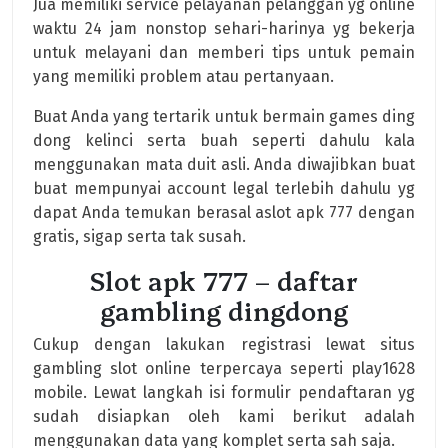
Jua memiliki service pelayanan pelanggan yg online
waktu 24 jam nonstop sehari-harinya yg bekerja
untuk melayani dan memberi tips untuk pemain
yang memiliki problem atau pertanyaan.
Buat Anda yang tertarik untuk bermain games ding
dong kelinci serta buah seperti dahulu kala
menggunakan mata duit asli. Anda diwajibkan buat
buat mempunyai account legal terlebih dahulu yg
dapat Anda temukan berasal aslot apk 777 dengan
gratis, sigap serta tak susah.
Slot apk 777 – daftar
gambling dingdong
Cukup dengan lakukan registrasi lewat situs
gambling slot online terpercaya seperti play1628
mobile. Lewat langkah isi formulir pendaftaran yg
sudah disiapkan oleh kami berikut adalah
menggunakan data yang komplet serta sah saja.