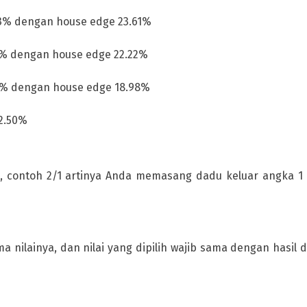
3% dengan house edge 23.61%
2% dengan house edge 22.22%
7% dengan house edge 18.98%
2.50%
, contoh 2/1 artinya Anda memasang dadu keluar angka 1
nilainya, dan nilai yang dipilih wajib sama dengan hasil 