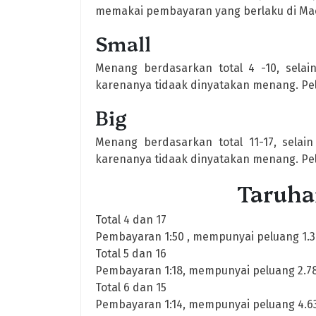
memakai pembayaran yang berlaku di Mac
Small
Menang berdasarkan total 4 -10, selai
karenanya tidaak dinyatakan menang. Pel
Big
Menang berdasarkan total 11-17, selain
karenanya tidaak dinyatakan menang. Pel
Taruha
Total 4 dan 17
Pembayaran 1:50 , mempunyai peluang 1.
Total 5 dan 16
Pembayaran 1:18, mempunyai peluang 2.
Total 6 dan 15
Pembayaran 1:14, mempunyai peluang 4.