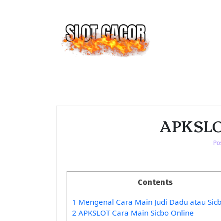
S
k
i
p
t
o
c
o
n
APKSLO
t
e
Po
n
t
Contents
1
Mengenal Cara Main Judi Dadu atau Sic
2
APKSLOT Cara Main Sicbo Online