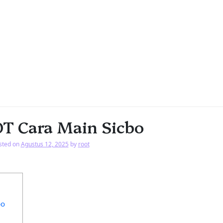
T Cara Main Sicbo
sted on
Agustus 12, 2025
by
root
bo