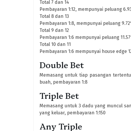
Total 7 dan 14
Pembayaran 1:12, mempunyai peluang 6.9
Total 8 dan 13
Pembayaran 1:8, mempunyai peluang 9.7
Total 9 dan 12
Pembayaran 1:6 mempunyai peluang 11.5
Total 10 dan 11
Pembayaran 1:6 mempunyai house edge 1
Double Bet
Memasang untuk tiap pasangan tertentu
buah, pembayaran 1:8
Triple Bet
Memasang untuk 3 dadu yang muncul sama 
yang keluar, pembayaran 1:150
Any Triple