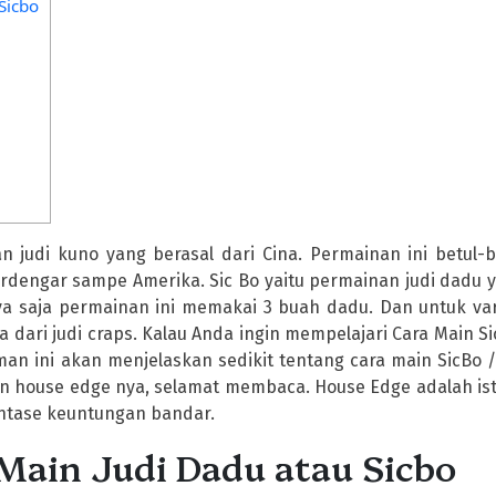
Sicbo
 judi kuno yang berasal dari Cina. Permainan ini betul-b
erdengar sampe Amerika. Sic Bo yaitu permainan judi dadu 
ya saja permainan ini memakai 3 buah dadu. Dan untuk var
 dari judi craps. Kalau Anda ingin mempelajari Cara Main Si
an ini akan menjelaskan sedikit tentang cara main SicBo /
 house edge nya, selamat membaca. House Edge adalah ist
entase keuntungan bandar.
Main Judi Dadu atau Sicbo