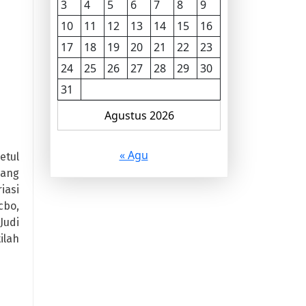
3
4
5
6
7
8
9
10
11
12
13
14
15
16
17
18
19
20
21
22
23
24
25
26
27
28
29
30
31
Agustus 2026
« Agu
etul
yang
iasi
cbo,
Judi
ilah