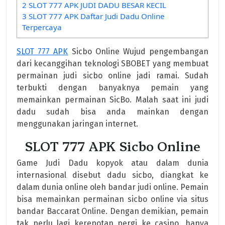
2
SLOT 777 APK JUDI DADU BESAR KECIL
3
SLOT 777 APK Daftar Judi Dadu Online
Terpercaya
SLOT 777 APK
Sicbo Online Wujud pengembangan
dari kecanggihan teknologi SBOBET yang membuat
permainan judi sicbo online jadi ramai. Sudah
terbukti dengan banyaknya pemain yang
memainkan permainan SicBo. Malah saat ini judi
dadu sudah bisa anda mainkan dengan
menggunakan jaringan internet.
SLOT 777 APK Sicbo Online
Game Judi Dadu kopyok atau dalam dunia
internasional disebut dadu sicbo, diangkat ke
dalam dunia online oleh bandar judi online. Pemain
bisa memainkan permainan sicbo online via situs
bandar Baccarat Online. Dengan demikian, pemain
tak perlu lagi kerepotan pergi ke casino, hanya