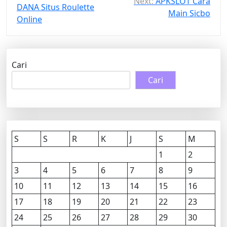
Next:
APKSLOT Cara
DANA Situs Roulette
a
Main Sicbo
Online
v
i
g
Cari
a
Cari
s
i
p
o
S
S
R
K
J
S
M
s
1
2
3
4
5
6
7
8
9
10
11
12
13
14
15
16
17
18
19
20
21
22
23
24
25
26
27
28
29
30