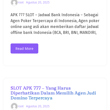
root
Agustus 20, 2025
APK 777 SLOT – Jadwal Bank Indonesia – Sebagai
Agen Poker Terpercaya di Indonesia, Agen poker
online uang asli akan memberikan daftar jadwal
offline bank Indonesia (BCA, BRI, BNI, MANDIRI,
Read More
SLOT APK 777 – Yang Harus
Diperhatikan Dalam Memilih Agen Judi
Domino Terpercaya
root
Agustus 20, 2025