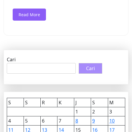
Read More
Cari
Cari
S
S
R
K
J
S
M
1
2
3
4
5
6
7
8
9
10
11
12
13
14
15
16
17