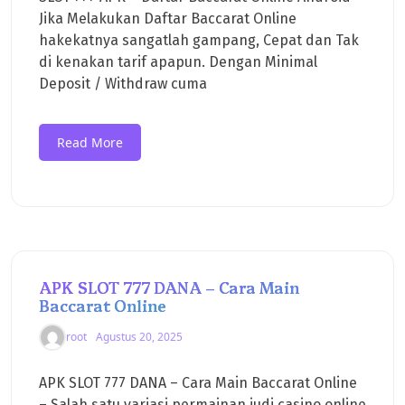
Jika Melakukan Daftar Baccarat Online
hakekatnya sangatlah gampang, Cepat dan Tak
di kenakan tarif apapun. Dengan Minimal
Deposit / Withdraw cuma
Read More
APK SLOT 777 DANA – Cara Main
Baccarat Online
root
Agustus 20, 2025
APK SLOT 777 DANA – Cara Main Baccarat Online
– Salah satu variasi permainan judi casino online