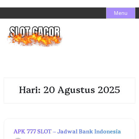
S
Menu
k
i
p
t
o
c
o
n
t
e
Hari:
20 Agustus 2025
n
t
APK 777 SLOT – Jadwal Bank Indonesia