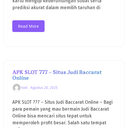
kartu menguji keberuntungan sobat serta
prediksi akurat dalam memilih taruhan di
Read More
APK SLOT 777 – Situs Judi Baccarat
Online
root
Agustus 20, 2025
APK SLOT 777 – Situs Judi Baccarat Online – Bagi
para pemain yang mau bermain Judi Baccarat
Online bisa mencari situs tepat untuk
memperoleh profit besar. Salah satu tempat