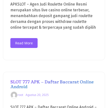
APKSLOT – Agen Judi Roulette Online Resmi
merupakan situs live casino online terbesar,
menambahkan deposit gampang judi roulette
dersama dengan proses withdraw roulette
online tercepat & terpercaya yang sudah dipilih
Read More
SLOT 777 APK – Daftar Baccarat Online
Android
root
Agustus 20, 2025
SLOT 777 APK – Daftar Baccarat Online Android –