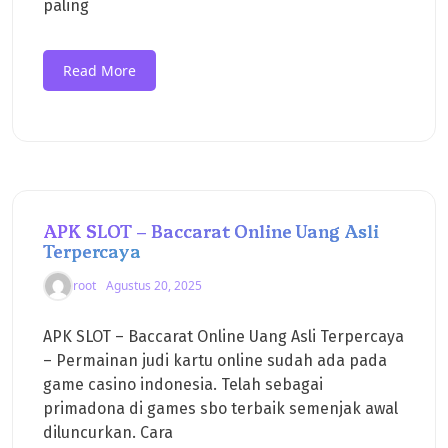
paling
Read More
APK SLOT – Baccarat Online Uang Asli
Terpercaya
root
Agustus 20, 2025
APK SLOT – Baccarat Online Uang Asli Terpercaya
– Permainan judi kartu online sudah ada pada
game casino indonesia. Telah sebagai
primadona di games sbo terbaik semenjak awal
diluncurkan. Cara