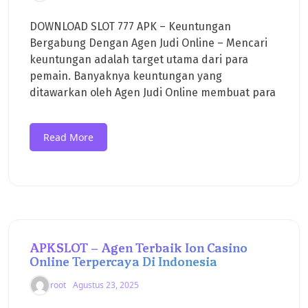
DOWNLOAD SLOT 777 APK – Keuntungan
Bergabung Dengan Agen Judi Online – Mencari
keuntungan adalah target utama dari para
pemain. Banyaknya keuntungan yang
ditawarkan oleh Agen Judi Online membuat para
Read More
APKSLOT – Agen Terbaik Ion Casino
Online Terpercaya Di Indonesia
root
Agustus 23, 2025