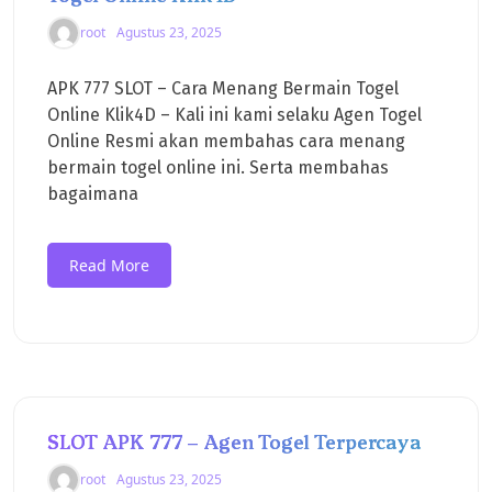
root
Agustus 23, 2025
APK 777 SLOT – Cara Menang Bermain Togel
Online Klik4D – Kali ini kami selaku Agen Togel
Online Resmi akan membahas cara menang
bermain togel online ini. Serta membahas
bagaimana
Read More
SLOT APK 777 – Agen Togel Terpercaya
root
Agustus 23, 2025