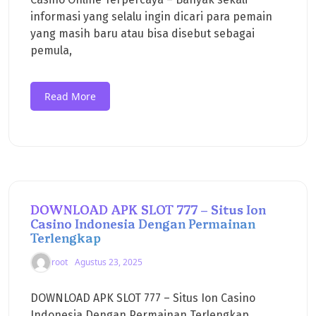
informasi yang selalu ingin dicari para pemain
yang masih baru atau bisa disebut sebagai
pemula,
Read More
DOWNLOAD APK SLOT 777 – Situs Ion
Casino Indonesia Dengan Permainan
Terlengkap
root
Agustus 23, 2025
DOWNLOAD APK SLOT 777 – Situs Ion Casino
Indonesia Dengan Permainan Terlengkap