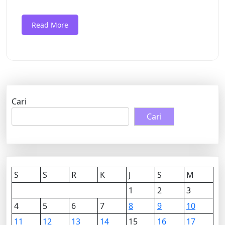
Read More
Cari
Cari
S
S
R
K
J
S
M
1
2
3
4
5
6
7
8
9
10
11
12
13
14
15
16
17