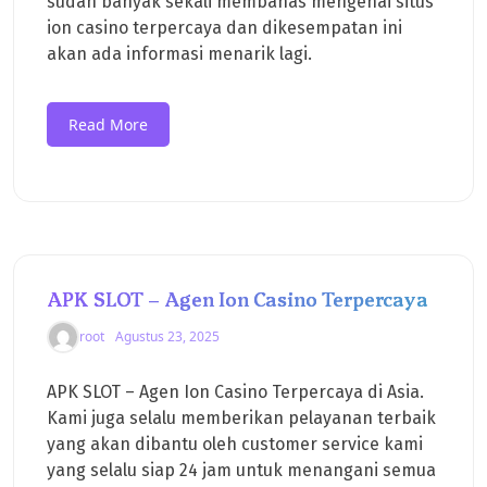
sudah banyak sekali membahas mengenai situs
ion casino terpercaya dan dikesempatan ini
akan ada informasi menarik lagi.
Read More
APK SLOT – Agen Ion Casino Terpercaya
root
Agustus 23, 2025
APK SLOT – Agen Ion Casino Terpercaya di Asia.
Kami juga selalu memberikan pelayanan terbaik
yang akan dibantu oleh customer service kami
yang selalu siap 24 jam untuk menangani semua