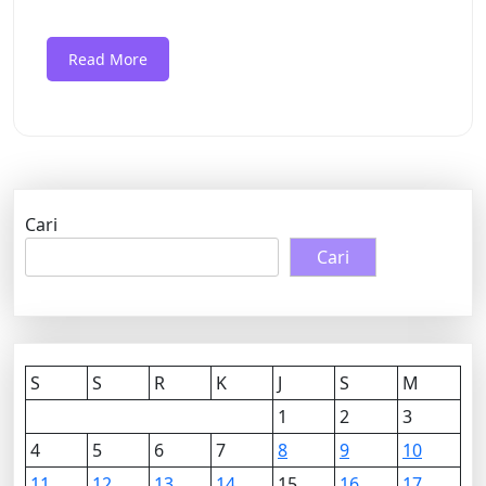
Read More
Cari
Cari
S
S
R
K
J
S
M
1
2
3
4
5
6
7
8
9
10
11
12
13
14
15
16
17