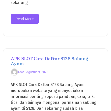
sekarang
Read More
APK SLOT Cara Daftar S128 Sabung
Ayam
root
Agustus 9, 2025
APK SLOT Cara Daftar S128 Sabung Ayam
merupakan website yang menyediakan
informasi penting seperti panduan, cara, trik,
tips, dan lainnya mengenai permainan sabung
ayam di S128. Dan sekarang sudah bisa