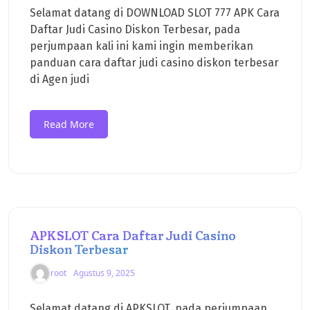
Selamat datang di DOWNLOAD SLOT 777 APK Cara
Daftar Judi Casino Diskon Terbesar, pada
perjumpaan kali ini kami ingin memberikan
panduan cara daftar judi casino diskon terbesar
di Agen judi
Read More
APKSLOT Cara Daftar Judi Casino
Diskon Terbesar
root
Agustus 9, 2025
Selamat datang di APKSLOT, pada perjumpaan