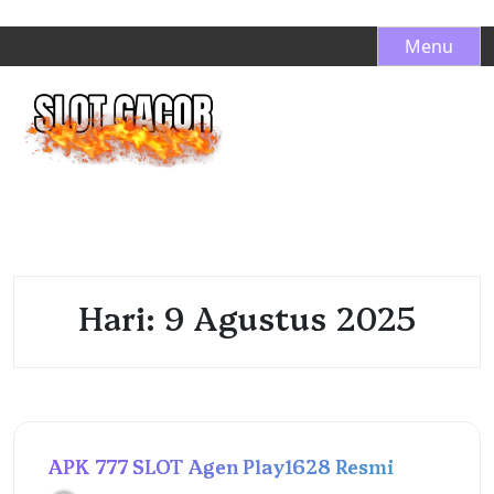
S
Menu
k
i
p
t
o
c
o
n
t
e
Hari:
9 Agustus 2025
n
t
APK 777 SLOT Agen Play1628 Resmi