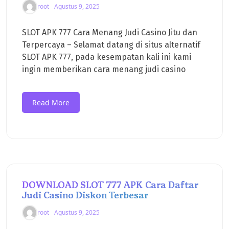
root
Agustus 9, 2025
SLOT APK 777 Cara Menang Judi Casino Jitu dan
Terpercaya – Selamat datang di situs alternatif
SLOT APK 777, pada kesempatan kali ini kami
ingin memberikan cara menang judi casino
Read More
DOWNLOAD SLOT 777 APK Cara Daftar
Judi Casino Diskon Terbesar
root
Agustus 9, 2025